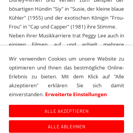
bösartigen Hündin "Siy" in "Susie, der kleine blaue
Kühler" (1955) und der exotischen Königin "Frou-
Frou" in "Cap und Capper" (1981) ihre Stimme.
Neben ihrer Musikkarriere trat Peggy Lee auch in
einigen Filmen auf und erhielt mehrere
Auszeichnungen und Nominierungen, darunter
Wir verwenden Cookies um unsere Website zu
Grammy Awards und einen Oscar für den Song
optimieren und Ihnen das bestmögliche Online-
"Is That All There Is?".
Erlebnis zu bieten. Mit dem Klick auf "Alle
akzeptieren" erklären Sie sich damit
einverstanden.
Erweiterte Einstellungen
1957-10-25 THE FRANK SINATRA SHOW
ALLE AKZEPTIEREN
ALLE ABLEHNEN
Kontakt
Main Event History
Quellen