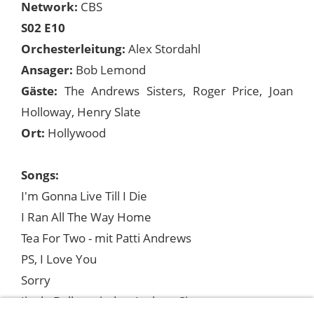
Network:
CBS
S02 E10
Orchesterleitung:
Alex Stordahl
Ansager:
Bob Lemond
Gäste:
The Andrews Sisters, Roger Price, Joan
Holloway, Henry Slate
Ort:
Hollywood
Songs:
I'm Gonna Live Till I Die
I Ran All The Way Home
Tea For Two - mit Patti Andrews
PS, I Love You
Sorry
Jingle Bells - mit den Andrew Sisters