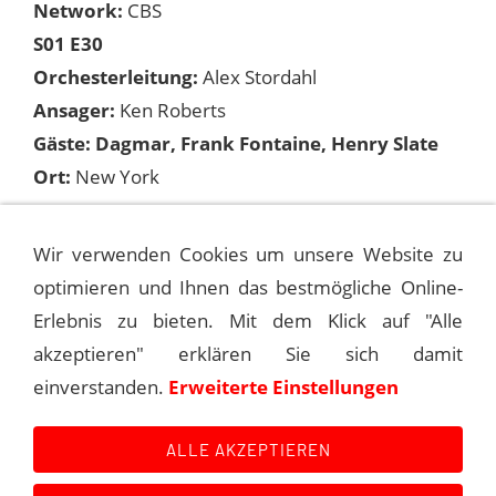
Network:
CBS
S01 E30
Orchesterleitung:
Alex Stordahl
Ansager:
Ken Roberts
Gäste: Dagmar, Frank Fontaine, Henry Slate
Ort:
New York
Songs:
Wir verwenden Cookies um unsere Website zu
optimieren und Ihnen das bestmögliche Online-
Erlebnis zu bieten. Mit dem Klick auf "Alle
1951-04-21 THE FRANK SINATRA SHOW
akzeptieren" erklären Sie sich damit
einverstanden.
Erweiterte Einstellungen
1951-05-05 THE FRANK SINATRA SHOW
ALLE AKZEPTIEREN