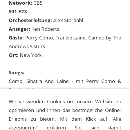
Network:
CBS
S01 E23
Orchesterleitung:
Alex Stordahl
Ansager:
Ken Roberts
Gäste:
Perry Como, Frankie Laine, Cameo by The
Andrews Sisters
Ort:
New York
Songs:
Como, Sinatra And Laine - mit Perry Como &
Frankie Laine
I Get A Kick Out Of You
Wir verwenden Cookies um unsere Website zu
optimieren und Ihnen das bestmögliche Online-
Erlebnis zu bieten. Mit dem Klick auf "Alle
1951-03-03 THE FRANK SINATRA SHOW
akzeptieren" erklären Sie sich damit