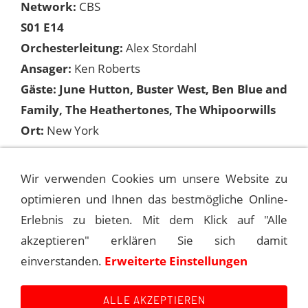
Network:
CBS
S01 E14
Orchesterleitung:
Alex Stordahl
Ansager:
Ken Roberts
Gäste: June Hutton, Buster West, Ben Blue and
Family, The Heathertones, The Whipoorwills
Ort:
New York
Songs:
Wir verwenden Cookies um unsere Website zu
optimieren und Ihnen das bestmögliche Online-
Erlebnis zu bieten. Mit dem Klick auf "Alle
1950-12-30 THE FRANK SINATRA SHOW
akzeptieren" erklären Sie sich damit
einverstanden.
Erweiterte Einstellungen
1951-01-13 THE FRANK SINATRA SHOW
ALLE AKZEPTIEREN