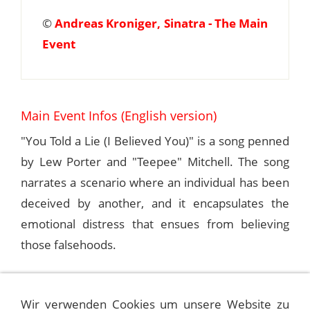
©
Andreas Kroniger, Sinatra - The Main
Event
Main Event Infos (English version)
"You Told a Lie (I Believed You)" is a song penned
by Lew Porter and "Teepee" Mitchell. The song
narrates a scenario where an individual has been
deceived by another, and it encapsulates the
emotional distress that ensues from believing
those falsehoods.
The song was performed by Marjorie Hughes and
Wir verwenden Cookies um unsere Website zu
made its way onto the charts in 1949. Frank