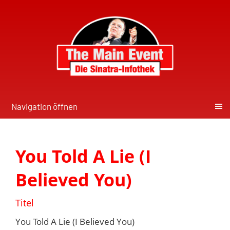
Navigation öffnen
You Told A Lie (I
Believed You)
Titel
You Told A Lie (I Believed You)