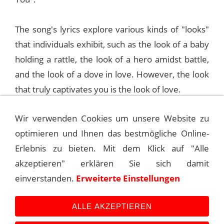
The song's lyrics explore various kinds of "looks"
that individuals exhibit, such as the look of a baby
holding a rattle, the look of a hero amidst battle,
and the look of a dove in love. However, the look
that truly captivates you is the look of love.
Wir verwenden Cookies um unsere Website zu
Interestingly, Sinatra never performed this song
optimieren und Ihnen das bestmögliche Online-
on radio or TV shows, nor did he include it in his
Erlebnis zu bieten. Mit dem Klick auf "Alle
concert repertoire.
akzeptieren" erklären Sie sich damit
einverstanden.
Erweiterte Einstellungen
©
Andreas Kroniger, Sinatra - The Main Event
ALLE AKZEPTIEREN