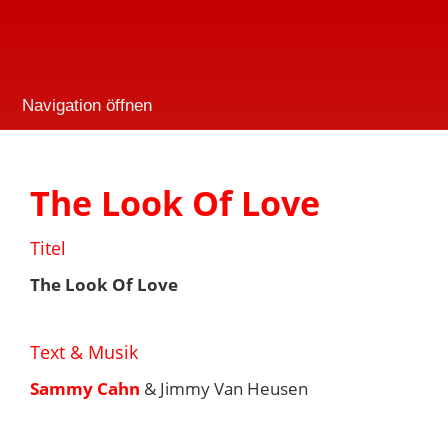
Navigation öffnen
The Look Of Love
Titel
The Look Of Love
Text & Musik
Sammy Cahn
& Jimmy Van Heusen