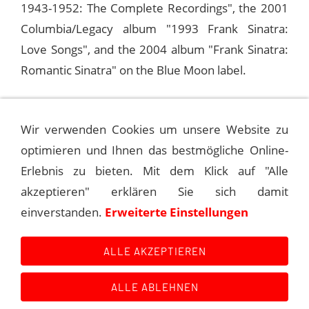
1943-1952: The Complete Recordings", the 2001
Columbia/Legacy album "1993 Frank Sinatra:
Love Songs", and the 2004 album "Frank Sinatra:
Romantic Sinatra" on the Blue Moon label.
Sinatra performed the song on the TV show "Club
Wir verwenden Cookies um unsere Website zu
Oasis" on January 18, 1958, and on his own
optimieren und Ihnen das bestmögliche Online-
program "The Frank Sinatra Show" on January 31,
Erlebnis zu bieten. Mit dem Klick auf "Alle
1958.
akzeptieren" erklären Sie sich damit
einverstanden.
Erweiterte Einstellungen
©
Andreas Kroniger, Sinatra - The Main Event
ALLE AKZEPTIEREN
ALLE ABLEHNEN
Kontakt
Main Event History
Quellen
Impressum
Datenschutzerklärung
Links