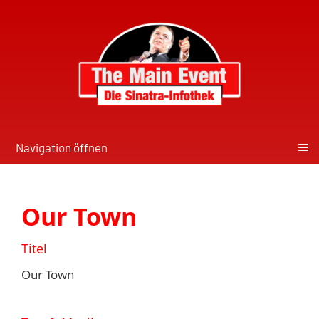
Navigation öffnen
Our Town
Titel
Our Town