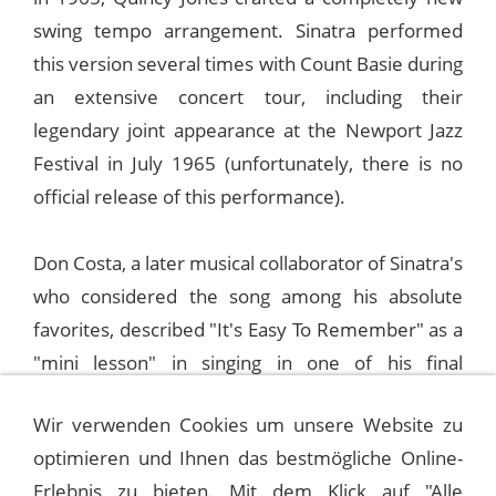
swing tempo arrangement. Sinatra performed
this version several times with Count Basie during
an extensive concert tour, including their
legendary joint appearance at the Newport Jazz
Festival in July 1965 (unfortunately, there is no
official release of this performance).
Don Costa, a later musical collaborator of Sinatra's
who considered the song among his absolute
favorites, described "It's Easy To Remember" as a
"mini lesson" in singing in one of his final
interviews in 1981: "You cannot improve on this,
Wir verwenden Cookies um unsere Website zu
because it is perfect. Easy to remember, but
optimieren und Ihnen das bestmögliche Online-
impossible to forget.”
Erlebnis zu bieten. Mit dem Klick auf "Alle