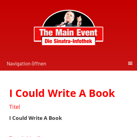
Navigation öffnen
I Could Write A Book
Titel
I Could Write A Book