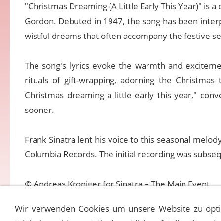
"Christmas Dreaming (A Little Early This Year)" is a
Gordon. Debuted in 1947, the song has been interpr
wistful dreams that often accompany the festive s
The song's lyrics evoke the warmth and excitemen
rituals of gift-wrapping, adorning the Christmas
Christmas dreaming a little early this year," con
sooner.
Frank Sinatra lent his voice to this seasonal melody
Columbia Records. The initial recording was subsequ
© Andreas Kroniger for Sinatra – The Main Event
Wir verwenden Cookies um unsere Website zu opti