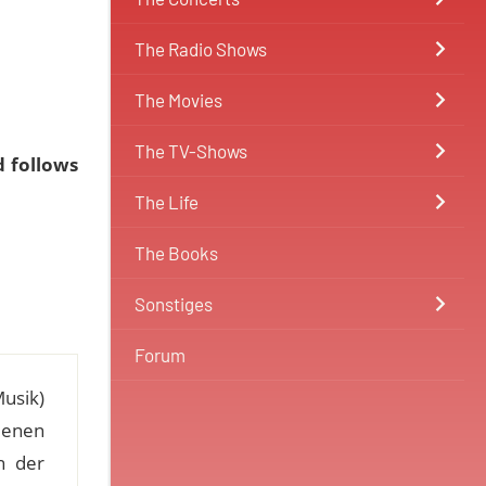
The Radio Shows
The Movies
The TV-Shows
d follows
The Life
The Books
Sonstiges
Forum
Musik)
denen
n der