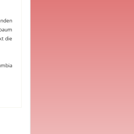
enden
sbaum
kt die
umbia