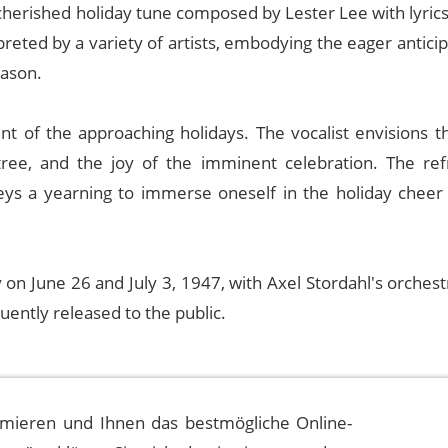
 cherished holiday tune composed by Lester Lee with lyrics
eted by a variety of artists, embodying the eager antici
eason.
t of the approaching holidays. The vocalist envisions th
 tree, and the joy of the imminent celebration. The refr
veys a yearning to immerse oneself in the holiday cheer 
 on June 26 and July 3, 1947, with Axel Stordahl's orchest
ently released to the public.
mieren und Ihnen das bestmögliche Online-