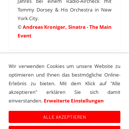
Jahres bei einem Radio-Aircheck mit
Tommy Dorsey & His Orchestra in New
York City.
©
Andreas Kroniger, Sinatra - The Main
Event
Main Event Infos (English version)
Wir verwenden Cookies um unsere Website zu
optimieren und Ihnen das bestmögliche Online-
The song "At Least A Little In Love," penned in
Erlebnis zu bieten. Mit dem Klick auf "Alle
1940 by C. O'Neill and J. Peloso, was performed
akzeptieren" erklären Sie sich damit
on the radio by Frank Sinatra, accompanied by the
einverstanden.
Erweiterte Einstellungen
Tommy Dorsey Band, on August 3, 1940.
ALLE AKZEPTIEREN