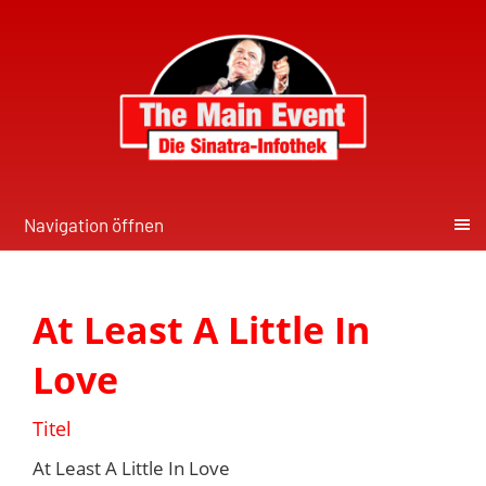
Navigation öffnen
At Least A Little In
Love
Titel
At Least A Little In Love