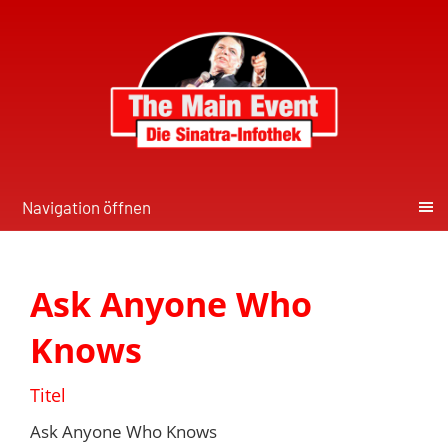
Navigation öffnen
Ask Anyone Who
Knows
Titel
Ask Anyone Who Knows