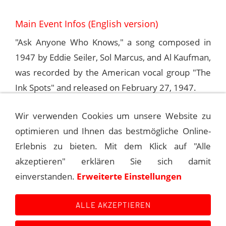
Main Event Infos (English version)
"Ask Anyone Who Knows," a song composed in
1947 by Eddie Seiler, Sol Marcus, and Al Kaufman,
was recorded by the American vocal group "The
Ink Spots" and released on February 27, 1947.
Wir verwenden Cookies um unsere Website zu
Frank Sinatra performed this song on his radio
optimieren und Ihnen das bestmögliche Online-
show, "Your Hit Parade," on September 20 and
Erlebnis zu bieten. Mit dem Klick auf "Alle
27, 1947.
akzeptieren" erklären Sie sich damit
einverstanden.
Erweiterte Einstellungen
©
Andreas Kroniger, Sinatra - The Main Event
ALLE AKZEPTIEREN