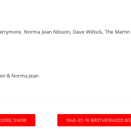
Barrymore, Norma Jean Nilsson, Dave Willock, The Marti
rson & Norma Jean
 MOORE SHOW
1946-02-16 BROTHERHOOD W