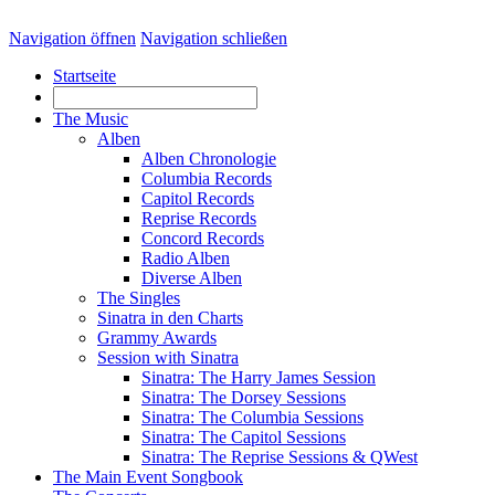
Navigation öffnen
Navigation schließen
Startseite
The Music
Alben
Alben Chronologie
Columbia Records
Capitol Records
Reprise Records
Concord Records
Radio Alben
Diverse Alben
The Singles
Sinatra in den Charts
Grammy Awards
Session with Sinatra
Sinatra: The Harry James Session
Sinatra: The Dorsey Sessions
Sinatra: The Columbia Sessions
Sinatra: The Capitol Sessions
Sinatra: The Reprise Sessions & QWest
The Main Event Songbook