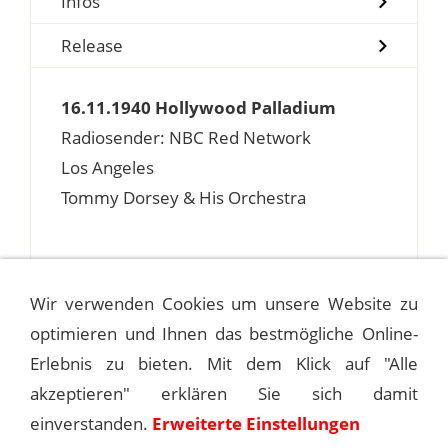
Infos
Release
16.11.1940 Hollywood Palladium
Radiosender: NBC Red Network
Los Angeles
Tommy Dorsey & His Orchestra
Wir verwenden Cookies um unsere Website zu
optimieren und Ihnen das bestmögliche Online-
Erlebnis zu bieten. Mit dem Klick auf "Alle
1940-11-14 FAME AND FORTUNE
akzeptieren" erklären Sie sich damit
einverstanden.
Erweiterte Einstellungen
1940-11-18 HOLLYWOOD PALLADIUM