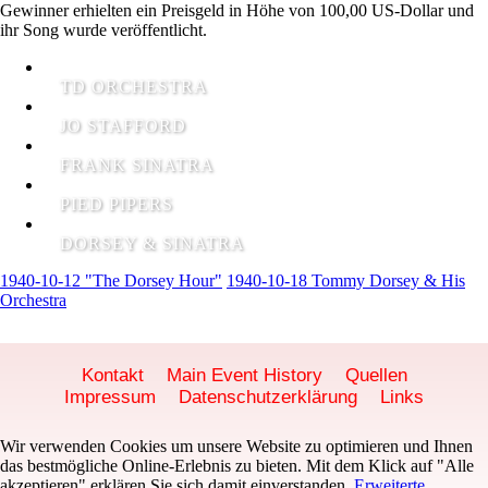
Gewinner erhielten ein Preisgeld in Höhe von 100,00 US-Dollar und
ihr Song wurde veröffentlicht.
TD ORCHESTRA
JO STAFFORD
FRANK SINATRA
PIED PIPERS
DORSEY & SINATRA
1940-10-12 "The Dorsey Hour"
1940-10-18 Tommy Dorsey & His
Orchestra
Kontakt
Main Event History
Quellen
Impressum
Datenschutzerklärung
Links
Wir verwenden Cookies um unsere Website zu optimieren und Ihnen
das bestmögliche Online-Erlebnis zu bieten. Mit dem Klick auf "Alle
akzeptieren" erklären Sie sich damit einverstanden.
Erweiterte