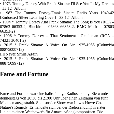
• 1973 Tommy Dorsey With Frank Sinatra: I'll See You In My Dreams
- 33-12" Album
• 1983 The Tommy Dorsey/Frank Sinatra Radio Years 1940-42
[Embossed Silver Lettering Cover] - 33-12" Album
• 1994 * Tommy Dorsey And Frank Sinatra: The Song Is You (RCA ‎–
07863 66353-2, Bluebird ‎– 07863 66353-2, BMG Music ‎– 07863
66353-2)
• 1996 * Tommy Dorsey ‎– That Sentimental Gentleman (RCA ‎–
74321 36401 2)
• 2015 * Frank Sinatra: A Voice On Air 1935-1955 (Columbia
88875099712)
I'll Never Smile Again
• 2015 * Frank Sinatra: A Voice On Air 1935-1955 (Columbia
88875099712)
Fame and Fortune
Fame and Fortune war eine halbstündige Radiosendung. Sie wurde
donnerstags von 20:30 bis 21:00 Uhr über einen Zeitraum von fünf
Monaten ausgestrahlt. Sponsor der Show war Lewis Howe Co.
Nature's Remedy. Es handelte sich bei der Radiosendung in erster
Linie um einen Wettbewerb für Amateur-Songkomponisten. Die