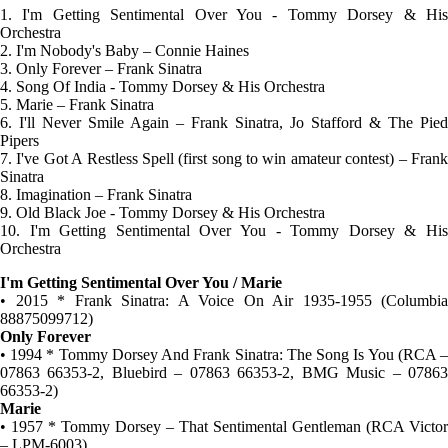
1. I'm Getting Sentimental Over You - Tommy Dorsey & His
Orchestra
2. I'm Nobody's Baby – Connie Haines
3. Only Forever – Frank Sinatra
4. Song Of India - Tommy Dorsey & His Orchestra
5. Marie – Frank Sinatra
6. I'll Never Smile Again – Frank Sinatra, Jo Stafford & The Pied
Pipers
7. I've Got A Restless Spell (first song to win amateur contest) – Frank
Sinatra
8. Imagination – Frank Sinatra
9. Old Black Joe - Tommy Dorsey & His Orchestra
10. I'm Getting Sentimental Over You - Tommy Dorsey & His
Orchestra
I'm Getting Sentimental Over You / Marie
• 2015 * Frank Sinatra: A Voice On Air 1935-1955 (Columbia
88875099712)
Only Forever
• 1994 * Tommy Dorsey And Frank Sinatra: The Song Is You (RCA ‎–
07863 66353-2, Bluebird ‎– 07863 66353-2, BMG Music ‎– 07863
66353-2)
Marie
• 1957 * Tommy Dorsey ‎– That Sentimental Gentleman (RCA Victor
‎– LPM-6003)