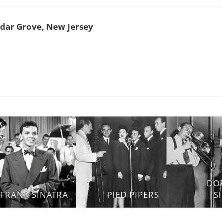
dar Grove, New Jersey
DO
FRANK SINATRA
PIED PIPERS
S