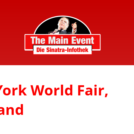
ork World Fair,
Band