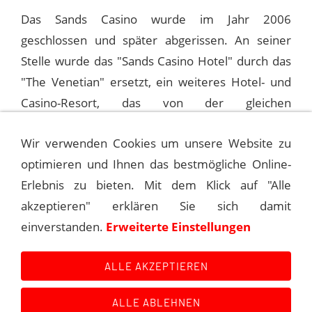
Das Sands Casino wurde im Jahr 2006
geschlossen und später abgerissen. An seiner
Stelle wurde das "Sands Casino Hotel" durch das
"The Venetian" ersetzt, ein weiteres Hotel- und
Casino-Resort, das von der gleichen
Muttergesellschaft betrieben wird.
Wir verwenden Cookies um unsere Website zu
optimieren und Ihnen das bestmögliche Online-
1994-05-13 ATLANTIC CITY, SANDS
Erlebnis zu bieten. Mit dem Klick auf "Alle
akzeptieren" erklären Sie sich damit
1994-05-27 LAS VEGAS, MGM GRAND
einverstanden.
Erweiterte Einstellungen
THEATRE
ALLE AKZEPTIEREN
ALLE ABLEHNEN
Kontakt
Main Event History
Quellen