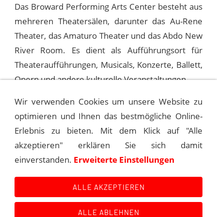
Das Broward Performing Arts Center besteht aus
mehreren Theatersälen, darunter das Au-Rene
Theater, das Amaturo Theater und das Abdo New
River Room. Es dient als Aufführungsort für
Theateraufführungen, Musicals, Konzerte, Ballett,
Opern und andere kulturelle Veranstaltungen.
Wir verwenden Cookies um unsere Website zu
optimieren und Ihnen das bestmögliche Online-
1994-01-21 FT. LAUDERDALE, BROWARD
P. ART CENTER
Erlebnis zu bieten. Mit dem Klick auf "Alle
akzeptieren" erklären Sie sich damit
1994-01-23 FT. LAUDERDALE, BROWARD
einverstanden.
Erweiterte Einstellungen
P. ART CENTER
ALLE AKZEPTIEREN
ALLE ABLEHNEN