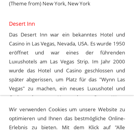
(Theme from) New York, New York
Desert Inn
Das Desert Inn war ein bekanntes Hotel und
Casino in Las Vegas, Nevada, USA. Es wurde 1950
eröffnet und war eines der führenden
Luxushotels am Las Vegas Strip. Im Jahr 2000
wurde das Hotel und Casino geschlossen und
später abgerissen, um Platz für das "Wynn Las
Vegas" zu machen, ein neues Luxushotel und
Casino, das vom Unternehmer Steve Wynn
entwickelt wurde.
Wir verwenden Cookies um unsere Website zu
optimieren und Ihnen das bestmögliche Online-
Erlebnis zu bieten. Mit dem Klick auf "Alle
1993-07-14 LAS VEGAS, DESERT INN