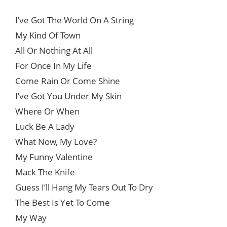
I’ve Got The World On A String
My Kind Of Town
All Or Nothing At All
For Once In My Life
Come Rain Or Come Shine
I’ve Got You Under My Skin
Where Or When
Luck Be A Lady
What Now, My Love?
My Funny Valentine
Mack The Knife
Guess I’ll Hang My Tears Out To Dry
The Best Is Yet To Come
My Way