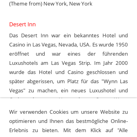
(Theme from) New York, New York
Desert Inn
Das Desert Inn war ein bekanntes Hotel und
Casino in Las Vegas, Nevada, USA. Es wurde 1950
eröffnet und war eines der führenden
Luxushotels am Las Vegas Strip. Im Jahr 2000
wurde das Hotel und Casino geschlossen und
später abgerissen, um Platz für das "Wynn Las
Vegas" zu machen, ein neues Luxushotel und
Casino, das vom Unternehmer Steve Wynn
entwickelt wurde.
Wir verwenden Cookies um unsere Website zu
optimieren und Ihnen das bestmögliche Online-
Erlebnis zu bieten. Mit dem Klick auf "Alle
1993-05-05 LAS VEGAS; DESERT INN