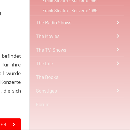
Frank Sinatra - Konzerte 1994
Frank Sinatra - Konzerte 1995
t
The Radio Shows
The Movies
The TV-Shows
s befindet
The Life
 für ihre
all wurde
The Books
, Konzerte
 die sich
Sonstiges
Forum
TER