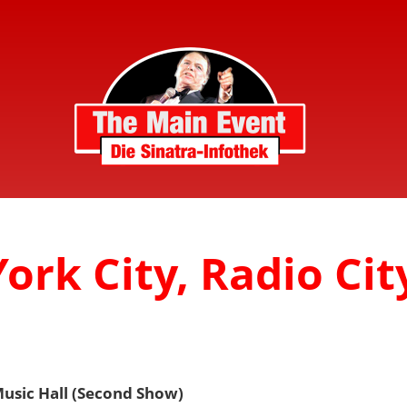
ork City, Radio Cit
usic Hall (Second Show)