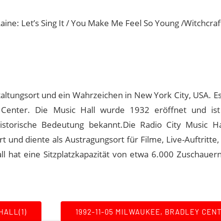
ine: Let’s Sing It / You Make Me Feel So Young /Witchcraf
staltungsort und ein Wahrzeichen in New York City, USA. E
Center. Die Music Hall wurde 1932 eröffnet und ist
historische Bedeutung bekannt.Die Radio City Music H
t und diente als Austragungsort für Filme, Live-Auftritte
l hat eine Sitzplatzkapazität von etwa 6.000 Zuschauern,
HALL(1)
1992-11-05 MILWAUKEE, BRADLEY CEN