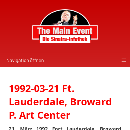
Navigation öffnen
1992-03-21 Ft.
Lauderdale, Broward
P. Art Center
21. März 1992 Fort Lauderdale, Broward