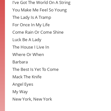
I’ve Got The World On A String
You Make Me Feel So Young
The Lady Is A Tramp
For Once In My Life
Come Rain Or Come Shine
Luck Be A Lady
The House I Live In
Where Or When
Barbara
The Best Is Yet To Come
Mack The Knife
Angel Eyes
My Way
New York, New York