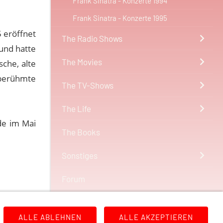
Frank Sinatra - Konzerte 1994
Frank Sinatra - Konzerte 1995
5 eröffnet
The Radio Shows
und hatte
The Movies
sche, alte
berühmte
The TV-Shows
The Life
de im Mai
The Books
Sonstiges
Forum
ALLE ABLEHNEN
ALLE AKZEPTIEREN