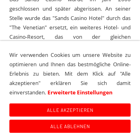
geschlossen und später abgerissen. An seiner
Stelle wurde das "Sands Casino Hotel" durch das
"The Venetian" ersetzt, ein weiteres Hotel- und
Casino-Resort, das von der gleichen
Muttergesellschaft betrieben wird.
Wir verwenden Cookies um unsere Website zu
optimieren und Ihnen das bestmögliche Online-
1991-11-21 ATLANTIC CITY, SANDS
Erlebnis zu bieten. Mit dem Klick auf "Alle
akzeptieren" erklären Sie sich damit
1991-12-07 LAS VEGAS, RIVIERA HOTEL
einverstanden.
Erweiterte Einstellungen
(1ST)
ALLE AKZEPTIEREN
ALLE ABLEHNEN
Kontakt
Main Event History
Quellen
Impressum
Datenschutzerklärung
Links