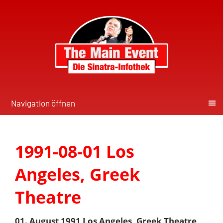
Navigation öffnen
1991-08-01 Los
Angeles, Greek
Theatre
01. August 1991 Los Angeles, Greek Theatre