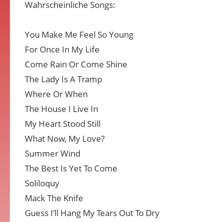
Wahrscheinliche Songs:
You Make Me Feel So Young
For Once In My Life
Come Rain Or Come Shine
The Lady Is A Tramp
Where Or When
The House I Live In
My Heart Stood Still
What Now, My Love?
Summer Wind
The Best Is Yet To Come
Soliloquy
Mack The Knife
Guess I’ll Hang My Tears Out To Dry