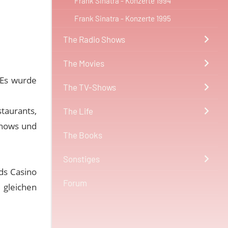
Frank Sinatra - Konzerte 1994
Frank Sinatra - Konzerte 1995
The Radio Shows
The Movies
. Es wurde
The TV-Shows
taurants,
The Life
Shows und
The Books
Sonstiges
ds Casino
Forum
gleichen