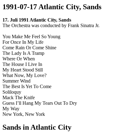
1991-07-17 Atlantic City, Sands
17. Juli 1991 Atlantic City, Sands
The Orchestra was conducted by Frank Sinatra Jr.
You Make Me Feel So Young
For Once In My Life
Come Rain Or Come Shine
The Lady Is A Tramp
Where Or When
The House I Live In
My Heart Stood Still
What Now, My Love?
Summer Wind
The Best Is Yet To Come
Soliloquy
Mack The Knife
Guess I’ll Hang My Tears Out To Dry
My Way
New York, New York
Sands in Atlantic City