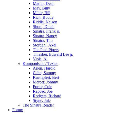
Martin, Dean
May, Billy
Miller, Bill
Rich, Buddy
Riddle, Nelson
Shore, Dinah
Sinatra, Frank jr.
Sinatra, Nancy
Sinatra, Tina
Stordahl, Axel
The Pied Pipers
Thrasher, Edward Lee jr.
Viola, Al
Komponisten / Texter
Arlen, Harold
Cahn, Sammy
Kaempfert, Bert
Mercer, Johnny
Porter, Cole
Raposo, Joe
Rodgers, Richard
Styne, Jule
The Sinatra Reader
Forum