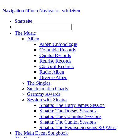
Navigation öffnen
Navigation schließen
Startseite
The Music
Alben
Alben Chronologie
Columbia Records
Capitol Records
Reprise Records
Concord Records
Radio Alben
Diverse Alben
The Singles
Sinatra in den Charts
Grammy Awards
Session with Sinatra
Sinatra: The Harry James Session
Sinatra: The Dorsey Sessions
Sinatra: The Columbia Sessions
Sinatra: The Capitol Sessions
Sinatra: The Reprise Sessions & QWest
The Main Event Songbook