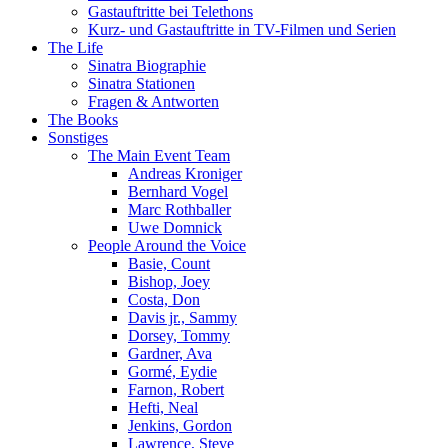
Gastauftritte bei Telethons
Kurz- und Gastauftritte in TV-Filmen und Serien
The Life
Sinatra Biographie
Sinatra Stationen
Fragen & Antworten
The Books
Sonstiges
The Main Event Team
Andreas Kroniger
Bernhard Vogel
Marc Rothballer
Uwe Domnick
People Around the Voice
Basie, Count
Bishop, Joey
Costa, Don
Davis jr., Sammy
Dorsey, Tommy
Gardner, Ava
Gormé, Eydie
Farnon, Robert
Hefti, Neal
Jenkins, Gordon
Lawrence, Steve