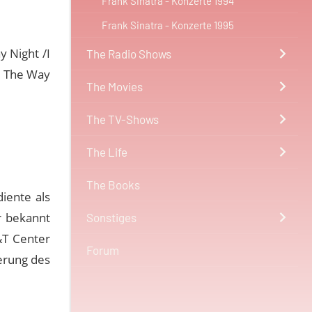
Frank Sinatra - Konzerte 1994
Frank Sinatra - Konzerte 1995
 Night /I
The Radio Shows
ll The Way
The Movies
The TV-Shows
The Life
The Books
iente als
r bekannt
Sonstiges
&T Center
Forum
erung des