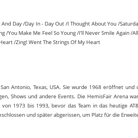
And Day /Day In - Day Out /I Thought About You /Saturday
ing /You Make Me Feel So Young /I’ll Never Smile Again /A
Heart /Zing! Went The Strings Of My Heart
San Antonio, Texas, USA. Sie wurde 1968 eröffnet und d
ungen, Shows und andere Events. Die HemisFair Arena wa
 von 1973 bis 1993, bevor das Team in das heutige AT
schlossen und später abgerissen, um Platz für die Erweit