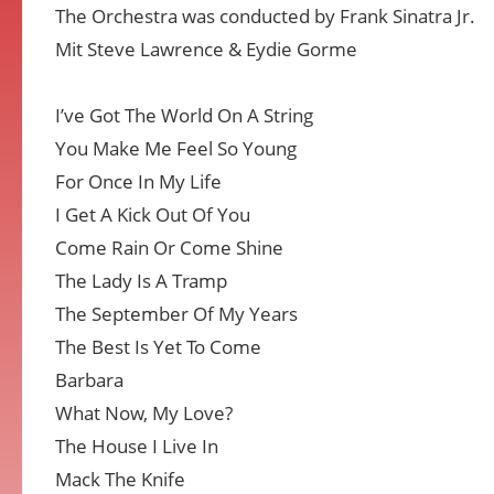
The Orchestra was conducted by Frank Sinatra Jr.
Mit Steve Lawrence & Eydie Gorme
I’ve Got The World On A String
You Make Me Feel So Young
For Once In My Life
I Get A Kick Out Of You
Come Rain Or Come Shine
The Lady Is A Tramp
The September Of My Years
The Best Is Yet To Come
Barbara
What Now, My Love?
The House I Live In
Mack The Knife