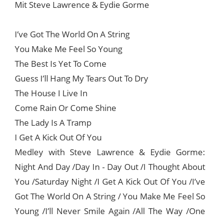
Mit Steve Lawrence & Eydie Gorme
I’ve Got The World On A String
You Make Me Feel So Young
The Best Is Yet To Come
Guess I’ll Hang My Tears Out To Dry
The House I Live In
Come Rain Or Come Shine
The Lady Is A Tramp
I Get A Kick Out Of You
Medley with Steve Lawrence & Eydie Gorme:
Night And Day /Day In - Day Out /I Thought About
You /Saturday Night /I Get A Kick Out Of You /I’ve
Got The World On A String / You Make Me Feel So
Young /I’ll Never Smile Again /All The Way /One