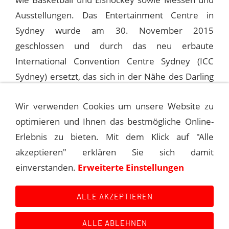
Ausstellungen. Das Entertainment Centre in
Sydney wurde am 30. November 2015
geschlossen und durch das neu erbaute
International Convention Centre Sydney (ICC
Sydney) ersetzt, das sich in der Nähe des Darling
Harbour befindet.
Wir verwenden Cookies um unsere Website zu
optimieren und Ihnen das bestmögliche Online-
1991-02-10 LONG BEACH, ARENA
Erlebnis zu bieten. Mit dem Klick auf "Alle
akzeptieren" erklären Sie sich damit
1991-02-23 PALM DESERT, MARRIOTT’S
einverstanden.
Erweiterte Einstellungen
DESERT SPRINGS
ALLE AKZEPTIEREN
ALLE ABLEHNEN
Kontakt
Main Event History
Quellen