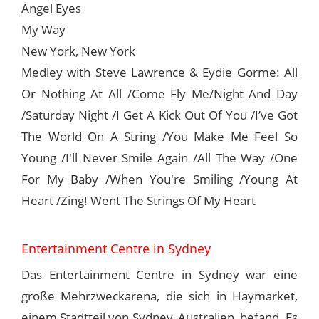
Angel Eyes
My Way
New York, New York
Medley with Steve Lawrence & Eydie Gorme: All
Or Nothing At All /Come Fly Me/Night And Day
/Saturday Night /I Get A Kick Out Of You /I’ve Got
The World On A String /You Make Me Feel So
Young /I'll Never Smile Again /All The Way /One
For My Baby /When You're Smiling /Young At
Heart /Zing! Went The Strings Of My Heart
Entertainment Centre in Sydney
Das Entertainment Centre in Sydney war eine
große Mehrzweckarena, die sich in Haymarket,
einem Stadtteil von Sydney, Australien, befand. Es