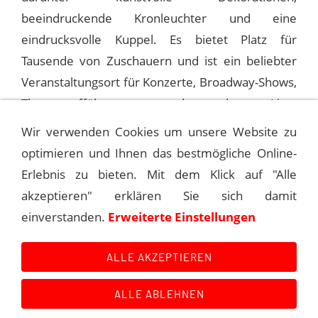
beeindruckende Kronleuchter und eine
eindrucksvolle Kuppel. Es bietet Platz für
Tausende von Zuschauern und ist ein beliebter
Veranstaltungsort für Konzerte, Broadway-Shows,
Theateraufführungen und andere Live-
Veranstaltungen.
Wir verwenden Cookies um unsere Website zu
optimieren und Ihnen das bestmögliche Online-
Erlebnis zu bieten. Mit dem Klick auf "Alle
1988-12-01 DETROIT, FOX THEATRE
akzeptieren" erklären Sie sich damit
einverstanden.
Erweiterte Einstellungen
1988-12-03 DETROIT, FOX THEATRE
ALLE AKZEPTIEREN
ALLE ABLEHNEN
Kontakt
Main Event History
Quellen
Impressum
Datenschutzerklärung
Links