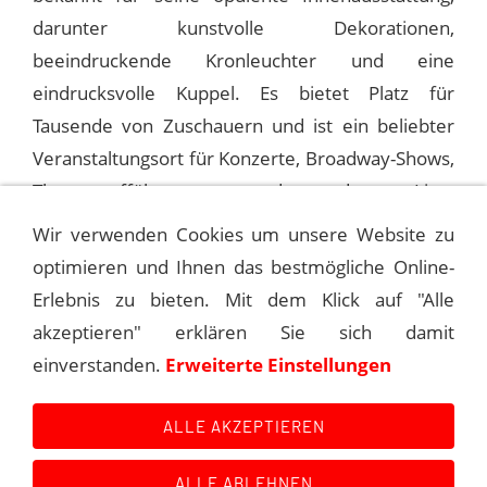
darunter kunstvolle Dekorationen,
beeindruckende Kronleuchter und eine
eindrucksvolle Kuppel. Es bietet Platz für
Tausende von Zuschauern und ist ein beliebter
Veranstaltungsort für Konzerte, Broadway-Shows,
Theateraufführungen und andere Live-
Veranstaltungen.
Wir verwenden Cookies um unsere Website zu
optimieren und Ihnen das bestmögliche Online-
Erlebnis zu bieten. Mit dem Klick auf "Alle
1988-11-26 INGLEWOOD, THE FORUM
akzeptieren" erklären Sie sich damit
einverstanden.
Erweiterte Einstellungen
1988-12-01 DETROIT, FOX THEATRE
ALLE AKZEPTIEREN
ALLE ABLEHNEN