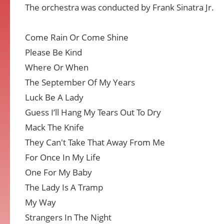
The orchestra was conducted by Frank Sinatra Jr.
Come Rain Or Come Shine
Please Be Kind
Where Or When
The September Of My Years
Luck Be A Lady
Guess I’ll Hang My Tears Out To Dry
Mack The Knife
They Can't Take That Away From Me
For Once In My Life
One For My Baby
The Lady Is A Tramp
My Way
Strangers In The Night