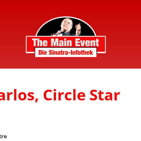
rlos, Circle Star
tre