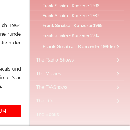
Frank Sinatra - Konzerte 1986
Frank Sinatra - Konzerte 1987
lich 1964
Frank Sinatra - Konzerte 1988
ine runde
Frank Sinatra - Konzerte 1989
nkeln der
Frank Sinatra - Konzerte 1990er
The Radio Shows
icals und
The Movies
rcle Star
.
The TV-Shows
The Life
RUM
The Books
Sonstiges