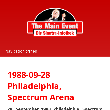
Navigation öffnen
1988-09-28
Philadelphia,
Spectrum Arena
28. September 1988 Philadelphia, Spectrum