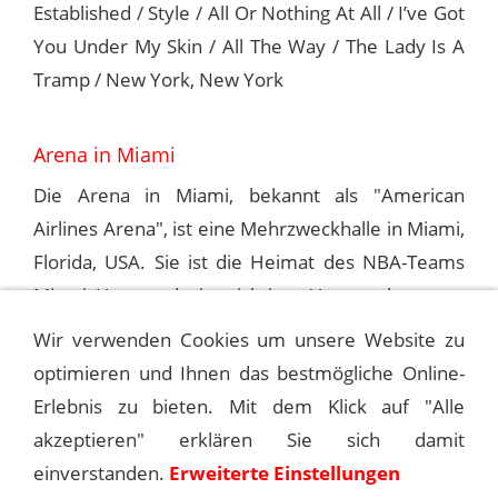
Established / Style / All Or Nothing At All / I’ve Got
You Under My Skin / All The Way / The Lady Is A
Tramp / New York, New York
Arena in Miami
Die Arena in Miami, bekannt als "American
Airlines Arena", ist eine Mehrzweckhalle in Miami,
Florida, USA. Sie ist die Heimat des NBA-Teams
Miami Heat und ein wichtiger Veranstaltungsort
für Konzerte, Shows und andere Live-Events.
Wir verwenden Cookies um unsere Website zu
optimieren und Ihnen das bestmögliche Online-
Erlebnis zu bieten. Mit dem Klick auf "Alle
1988-09-22 ATLANTA, THE OMNI
akzeptieren" erklären Sie sich damit
einverstanden.
Erweiterte Einstellungen
1988-09-25 TAMPA, SUN DOME