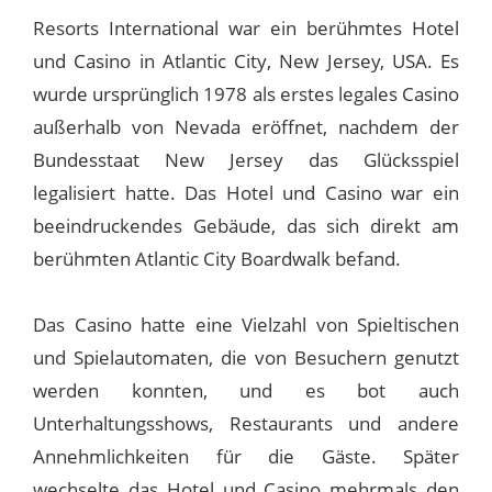
Resorts International war ein berühmtes Hotel
und Casino in Atlantic City, New Jersey, USA. Es
wurde ursprünglich 1978 als erstes legales Casino
außerhalb von Nevada eröffnet, nachdem der
Bundesstaat New Jersey das Glücksspiel
legalisiert hatte. Das Hotel und Casino war ein
beeindruckendes Gebäude, das sich direkt am
berühmten Atlantic City Boardwalk befand.
Das Casino hatte eine Vielzahl von Spieltischen
und Spielautomaten, die von Besuchern genutzt
werden konnten, und es bot auch
Unterhaltungsshows, Restaurants und andere
Annehmlichkeiten für die Gäste. Später
wechselte das Hotel und Casino mehrmals den