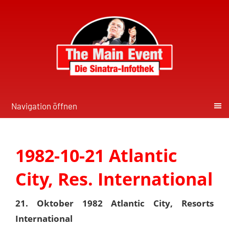
Navigation öffnen
1982-10-21 Atlantic
City, Res. International
21. Oktober 1982 Atlantic City, Resorts
International