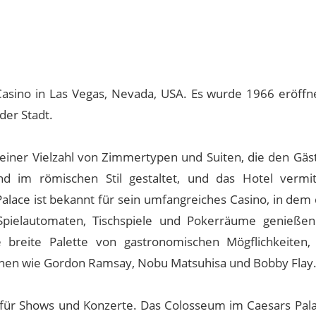
asino in Las Vegas, Nevada, USA. Es wurde 1966 eröffne
der Stadt.
 einer Vielzahl von Zimmertypen und Suiten, die den Gäs
nd im römischen Stil gestaltet, und das Hotel vermit
lace ist bekannt für sein umfangreiches Casino, in dem 
e Spielautomaten, Tischspiele und Pokerräume genieße
 breite Palette von gastronomischen Mögflichkeiten,
en wie Gordon Ramsay, Nobu Matsuhisa und Bobby Flay
t für Shows und Konzerte. Das Colosseum im Caesars Palac