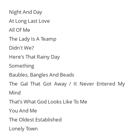
Night And Day
At Long Last Love
All Of Me
The Lady Is A Teamp
Didn't We?
Here’s That Rainy Day
Something
Baubles, Bangles And Beads
The Gal That Got Away / It Never Entered My
Mind
That’s What God Looks Like To Me
You And Me
The Oldest Established
Lonely Town