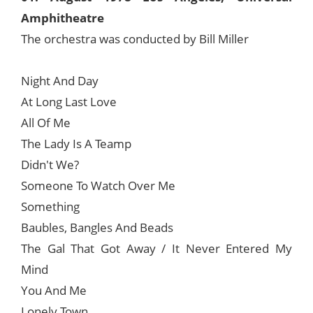
Amphitheatre
The orchestra was conducted by Bill Miller
Night And Day
At Long Last Love
All Of Me
The Lady Is A Teamp
Didn't We?
Someone To Watch Over Me
Something
Baubles, Bangles And Beads
The Gal That Got Away / It Never Entered My
Mind
You And Me
Lonely Town