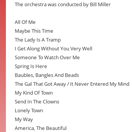
The orchestra was conducted by Bill Miller
All Of Me
Maybe This Time
The Lady Is A Tramp
I Get Along Without You Very Well
Someone To Watch Over Me
Spring Is Here
Baubles, Bangles And Beads
The Gal That Got Away / It Never Entered My Mind
My Kind Of Town
Send In The Clowns
Lonely Town
My Way
America, The Beautiful