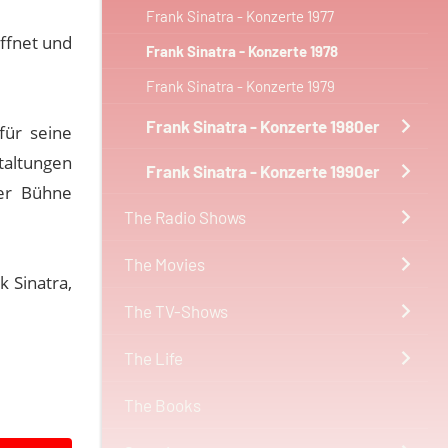
Frank Sinatra - Konzerte 1977
öffnet und
Frank Sinatra - Konzerte 1978
Frank Sinatra - Konzerte 1979
Frank Sinatra - Konzerte 1980er
für seine
taltungen
Frank Sinatra - Konzerte 1990er
er Bühne
The Radio Shows
The Movies
k Sinatra,
The TV-Shows
The Life
The Books