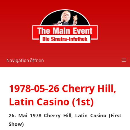
Navigation öffnen
1978-05-26 Cherry Hill,
Latin Casino (1st)
26. Mai 1978 Cherry Hill, Latin Casino (First
Show)