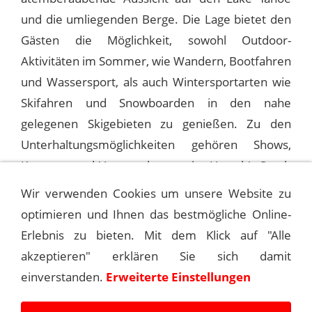
und die umliegenden Berge. Die Lage bietet den
Gästen die Möglichkeit, sowohl Outdoor-
Aktivitäten im Sommer, wie Wandern, Bootfahren
und Wassersport, als auch Wintersportarten wie
Skifahren und Snowboarden in den nahe
gelegenen Skigebieten zu genießen. Zu den
Unterhaltungsmöglichkeiten gehören Shows,
Konzerte und Veranstaltungen im Harrah's South
Shore Room.
Wir verwenden Cookies um unsere Website zu
optimieren und Ihnen das bestmögliche Online-
Erlebnis zu bieten. Mit dem Klick auf "Alle
1978-05-14 LAKE TAHOE, HARRAH’S
akzeptieren" erklären Sie sich damit
einverstanden.
Erweiterte Einstellungen
1978-05-15 LAKE TAHOE, HARRAH’S (2ND)