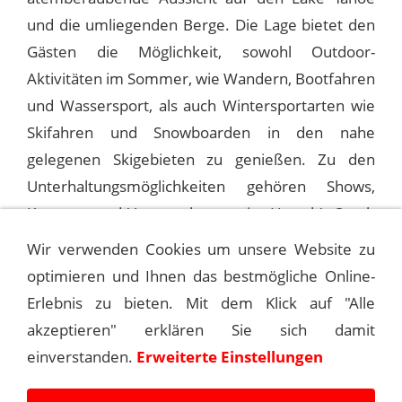
und die umliegenden Berge. Die Lage bietet den
Gästen die Möglichkeit, sowohl Outdoor-
Aktivitäten im Sommer, wie Wandern, Bootfahren
und Wassersport, als auch Wintersportarten wie
Skifahren und Snowboarden in den nahe
gelegenen Skigebieten zu genießen. Zu den
Unterhaltungsmöglichkeiten gehören Shows,
Konzerte und Veranstaltungen im Harrah's South
Shore Room.
Wir verwenden Cookies um unsere Website zu
optimieren und Ihnen das bestmögliche Online-
Erlebnis zu bieten. Mit dem Klick auf "Alle
1978-05-12 LAKE TAHOE, HARRAH’S (2ND)
akzeptieren" erklären Sie sich damit
einverstanden.
Erweiterte Einstellungen
1978-05-13 LAKE TAHOE, HARRAH’S (2ND)