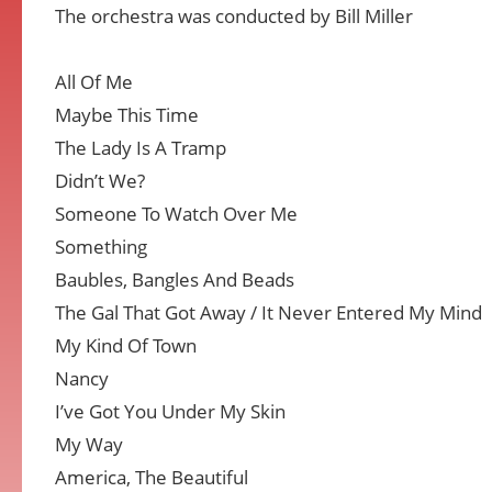
The orchestra was conducted by Bill Miller
All Of Me
Maybe This Time
The Lady Is A Tramp
Didn’t We?
Someone To Watch Over Me
Something
Baubles, Bangles And Beads
The Gal That Got Away / It Never Entered My Mind
My Kind Of Town
Nancy
I’ve Got You Under My Skin
My Way
America, The Beautiful