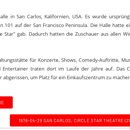
alle in San Carlos, Kalifornien, USA. Es wurde ursprüng
n 101 auf der San Francisco Peninsula. Die Halle hatte e
e Star" gab. Dadurch hatten die Zuschauer aus allen Wi
altungsstätte für Konzerte, Shows, Comedy-Auftritte, Mus
Entertainer traten dort im Laufe der Jahre auf. Das Ci
r abgerissen, um Platz für ein Einkaufszentrum zu machen
RE
1978-04-29 SAN CARLOS, CIRCLE STAR THEATRE (2