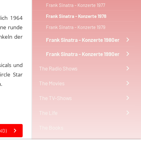
Frank Sinatra - Konzerte 1977
Frank Sinatra - Konzerte 1978
lich 1964
ine runde
Frank Sinatra - Konzerte 1979
nkeln der
Frank Sinatra - Konzerte 1980er
Frank Sinatra - Konzerte 1990er
icals und
The Radio Shows
rcle Star
The Movies
.
The TV-Shows
The Life
The Books
ND)