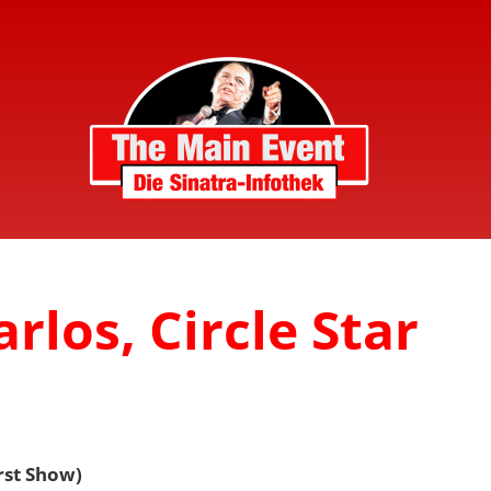
rlos, Circle Star
irst Show)