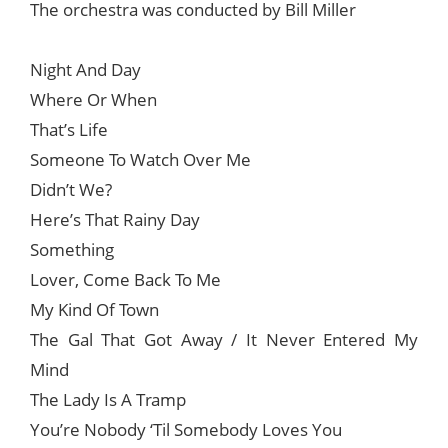
The orchestra was conducted by Bill Miller
Night And Day
Where Or When
That’s Life
Someone To Watch Over Me
Didn’t We?
Here’s That Rainy Day
Something
Lover, Come Back To Me
My Kind Of Town
The Gal That Got Away / It Never Entered My
Mind
The Lady Is A Tramp
You’re Nobody ‘Til Somebody Loves You